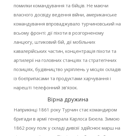
помилки командування та бійців. Не маючи
власного досвіду ведення війни, американське
командування впроваджувало турчиновський на
всьому фронті: дії піхоти в розгорненому
ланцюгу, штиковий бій, дії мобільних
кавалерійських частин, концентрація піхоти та
артилерії на головних станціях та стратегічних
позиціях, будівництво укріплень у місцях складів
із боєприпасами та продуктами харчування і
нарешті телефонний зв’язок.
Вірна дружина
Наприкінці 1861 року Турчин стає командиром
бригади в армії генерала Карлоса Бюела. Зимою
1862 року полк у складі дивізії здійснює марш на