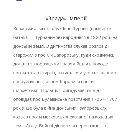
«Зрада» імперії
Козацький син та онук Іван Турчин (прізвище
батька — Турчанинов) народився в 1822 році на
донській землі. З дитинства слухав розповіді
старожилів про Січ Запорозьку, куди сходились
донці з запорожцями і разом йшли в походи
проти татар і турків, захищаючи українські землі
від руйнувань, разом боролися проти
шляхетської Польщі. Пригадував, як дід
оповідав про Булавінське повстання 1705—1707
років. Це була війна донських і запорозьких
козаків проти московської експансії на козацькі
землі Дону. Бойові дії велися переважно на