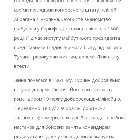
свободи чорношкірого населення, зацікавивши
своїми поглядами конгресмена штату Ілліной
Абрагама Лінкольна. Особисте знайомство
відбулося у Спрінфілді, столиці Ілліною, в 1860
році. Під час виступу майбутнього президента
представники Півдня зчинили бійку, під час якої
Турчин, ризикуючи життям, допоміг Лінкольну
втекти.
Війна почалася в 1861–му. Турчин добровільно
вступає до армії Півночі. Його призначають
командиром 19 полку добровольців–іллінойців.
Переважно це були вчорашні робітники
залізниці, фермери, шахтарі. Він складає посібник
настанов для бойових занять командирам,
редагує газету, де у своїх дописах вказує на