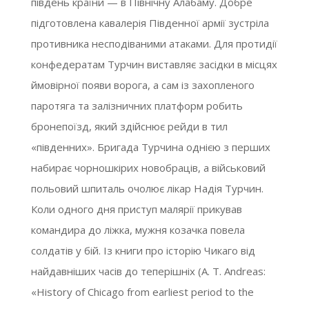
південь країни — в Північну Алабаму. Добре
підготовлена кавалерія Південної армії зустріла
противника несподіваними атаками. Для протидії
конфедератам Турчин виставляє засідки в місцях
ймовірної появи ворога, а сам із захопленого
паротяга та залізничних платформ робить
бронепоїзд, який здійснює рейди в тил
«південних». Бригада Турчина однією з перших
набирає чорношкірих новобраців, а військовий
польовий шпиталь очолює лікар Надія Турчин.
Коли одного дня приступ малярії прикував
командира до ліжка, мужня козачка повела
солдатів у бій. Із книги про історію Чикаго від
найдавніших часів до теперішніх (A. T. Andreas:
«History of Chicago from earliest period to the