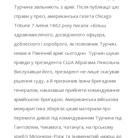
Турчина звільняють з армії. Після публікації цієї
справи у пресі, американська газета Chicago
Tribune 7 липня 1862 року писала: «Більш
здравомислячого, досвідченого офіцера,
доблесного і хороброго, як полковник Турчин,
немає в Північній армії сьогодні». Турчин шукає
правди у президента США Абрагама Лінкольна.
Вислухавши його, президент не лише скасував
рішення суду, а й призначив Івана бригадним
генералом, наказавши прийняти командування
армійською бригадою. Американська військова
мемуаристика зберігає цікаві матеріали про
перемоги дивізії під командуванням Турчина під
Гантсвілем, Чикамога, Чатануга, на гірському
хребті Місіонери–Рідж та знаменитий «марш до