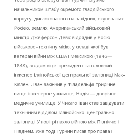
начальником штабу окремого гвардійського
корпусу, дислокованого на західних, окупованих
Росією, землях. Американський військовий
міністр Джеферсон Девіс відрядив у Росію
військово–технічну місію, у складі якої був
ветеран війни між США і Мексикою (1846—
1848), згодом віце–президент та головний
інженер Іллінойської центральної залізниці Мак–
Кіллен… Іван закінчив у Філадельфії трирічне
вище інженерне училище, Надія — дворічне
медичне училище. У Чикаго Іван став завідувати
технічним відділом Іллінойської центральної
залізниці. У повітрі пахло війною між Північчю і
Півднем. Уже тоді Турчин писав про права і